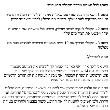
בנוסף לכל השפע שכבר תקבלי: הבונוסים!
בונוס 1 - שאלון הכנה יסודי עם שאלות ממקדות ליצירת תמונות תדמית
ואווירה מדויקות לעסק שלך. תלמדי מה מומלץ להכין וכיצד להתכונן
בונוס 2 - תקבלי לינקים לציוד מומלץ, פשוט וזול שישדרג את התמונות
שלך ויפשט את הצילומים שלך
בונוס 3 - תקבלי מדריך עם 10 כלים מעשיים ורגשיים להרגיש בנוח מול
מצלמה
נעים להכיר 🙂
היי, אני לילך אוזן, ואני כאן כדי לעזור לך להוציא את המיטב מעצמך
בתמונות. עם 14 שנות ניסיון בצילומי תדמית ובנוסף לכך שאני גם
פוטותרפיסטית ומנחת קבוצות, אני מבינה לעומק את האתגרים הרגשיים
שבצילום ובהתבוננות בתמונות של עצמנו.
הסדנה הזו נולדה מתוך הרצון שלי לתת לך, כאישה עצמאית, את הכלים
ליצור תמונות תדמית ואווירה לעסק שלך, מבלי להסתמך על אחרים. אני
יודעת כמה לא קל לפעמים להשקיע בצילומים מקצועיים, במיוחד בתחילת
הדרך, ולכן חשוב לי להעניק לך את החופש ליצור בעצמך ולהרגיש בטוחה
בתמונות שאת מצלמת.