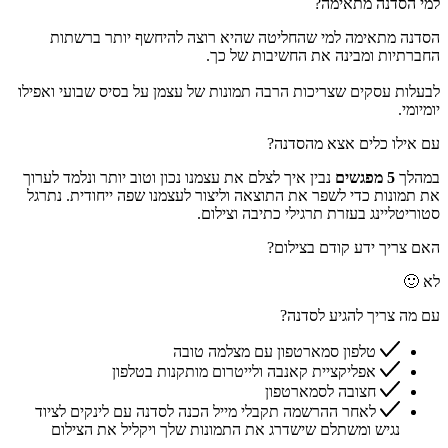
למי הסדנה מתאימה?
הסדנה מתאימה למי שהחליטה שהיא רוצה להיחשף יותר ברשתות
החברתיות ומבינה את החשיבות של כך.
לבעלות עסקים שצריכות הרבה תמונות של עצמן על בסיס שבועי ואפילו
יומיומי.
עם אילו כלים אצא מהסדנה?
במהלך
5 מפגשים
נבין איך לצלם את עצמנו נכון וטוב יותר ונלמד לערוך
את תמונות כדי לשפר את התוצאה וליצור לעצמנו שפה ייחודית. נתרגל
סטוריטליינג בעזרת תרגילי כתיבה וצילום.
האם צריך ידע קודם בצילום?
לא 🙂
עם מה צריך להגיע לסדנה?
טלפון סמארטפון עם מצלמה טובה
אפליקציית קאנבה ולייטרום מותקנות בטלפון
חצובה לסמארטפון
לאחר ההרשמה תקבלי מייל הכנה לסדנה עם לינקים לציוד
נגיש ומשתלם שישדרג את התמונות שלך ויקליל את הצילום