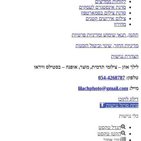
לקוחות ממליצים
סדנת אינסטגרם לעסקים
סדנת צילום בסמארטפון
צילום אירועים קטנים
מחירון
תקנון, תנאי שימוש ומדיניות פרטיות
מדיניות החזר, שינוי וביטול הזמנות
הצהרת נגישות
לילך אוזן – צילומי תדמית, מוצר, אופנה – בסטילס ווידאו
טלפון:
054-4268787
מייל:
lilachphoto@gmail.com
דילוג לתוכן
פתח סרגל נגישות
כלי נגישות
הגדל טקסט
הקטן טקסט
גווני אפור