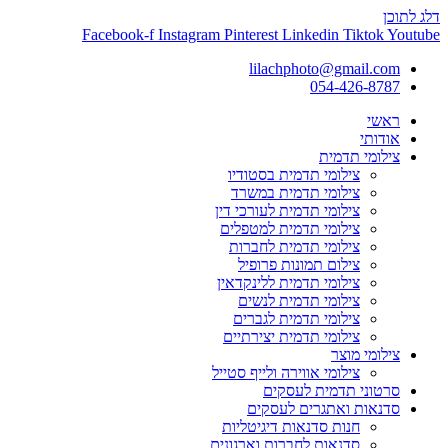
דלג לתוכן
Facebook-f
Instagram
Pinterest
Linkedin
Tiktok
Youtube
lilachphoto@gmail.com
054-426-8787
ראשי
אודותי
צילומי תדמית
צילומי תדמית בסטודיו
צילומי תדמית במשרד
צילומי תדמית לעורכי דין
צילומי תדמית למטפלים
צילומי תדמית לחברות
צילום תמונות פרופיל
צילומי תדמית ללינקדאין
צילומי תדמית לנשים
צילומי תדמית לגברים
צילומי תדמית יצירתיים
צילומי מוצר
צילומי אווירה ולייף סטייל
סרטוני תדמית לעסקים
סדנאות ואתגרים לעסקים
חנות סדנאות דיגיטליות
סדנאות לחברות וארגונים