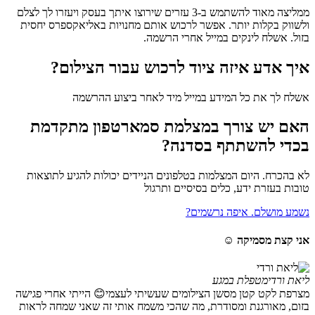
ממליצה מאוד להשתמש ב-3 עזרים שירוצו איתך בעסק ויעזרו לך לצלם
ולשווק בקלות יותר. אפשר לרכוש אותם מחנויות באליאקספרס יחסית
בזול. אשלח לינקים במייל אחרי הרשמה.
איך אדע איזה ציוד לרכוש עבור הצילום?
אשלח לך את כל המידע במייל מיד לאחר ביצוע ההרשמה
האם יש צורך במצלמת סמארטפון מתקדמת
בכדי להשתתף בסדנה?
לא בהכרח. היום המצלמות בטלפונים הניידים יכולות להגיע לתוצאות
טובות בעזרת ידע, כלים בסיסיים ותרגול
נשמע מושלם. איפה נרשמים?
אני קצת מסמיקה ☺️
ליאת ורדי
מטפלת במגע
מצרפת לקט קטן מסשן הצילומים שעשיתי לעצמי😊 הייתי אחרי פגישה
בזום, מאורגנת ומסודרת, מה שהכי משמח אותי זה שאני שמחה לראות