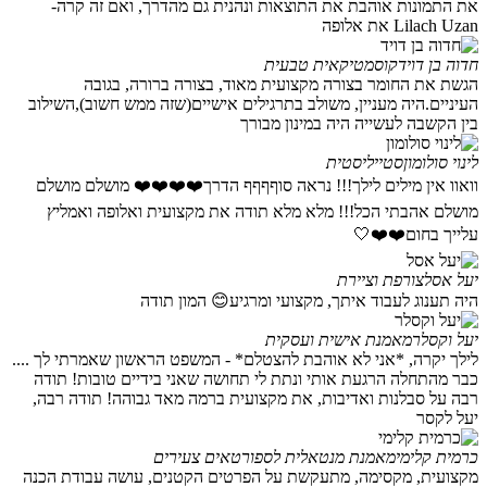
את התמונות אוהבת את התוצאות ונהנית גם מהדרך, ואם זה קרה-
Lilach Uzan את אלופה
חדוה בן דויד
קוסמטיקאית טבעית
הגשת את החומר בצורה מקצועית מאוד, בצורה ברורה, בגובה
העיניים.היה מעניין, משולב בתרגילים אישיים(שזה ממש חשוב),השילוב
בין הקשבה לעשייה היה במינון מבורך
לינוי סולומון
סטייליסטית
וואוו אין מילים לילך!!! נראה סוףףףף הדרך❤️❤️❤️❤️ מושלם מושלם
מושלם אהבתי הכל!!! מלא מלא תודה את מקצועית ואלופה ואמליץ
עלייך בחום❤️❤️🤍
יעל אסל
צורפת וציירת
היה תענוג לעבוד איתך, מקצועי ומרגיע😊 המון תודה
יעל וקסלר
מאמנת אישית ועסקית
לילך יקרה, *אני לא אוהבת להצטלם* - המשפט הראשון שאמרתי לך ....
כבר מהתחלה הרגעת אותי ונתת לי תחושה שאני בידיים טובות! תודה
רבה על סבלנות ואדיבות, את מקצועית ברמה מאד גבוהה! תודה רבה,
יעל לקסר
כרמית קלימי
מאמנת מנטאלית לספורטאים צעירים
מקצועית, מקסימה, מתעקשת על הפרטים הקטנים, עושה עבודת הכנה