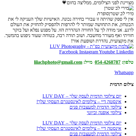
מצויינת לפני הצילומים, ממליצה בחום💗
מירי לב שטרן
סופרת
אין לי ספק שהיתה זו עבורי בחירה נכונה. האישיות שלך העניקה לי את
הבטחון, את התחושה שמותר לי להרפות ולהפסיק להחזיק את העולם
לרגע. אני מודה לך על החוויה הנהדרת הזו. על מפגש נפלא ועל בוקר
חוויתי ואף מעורר מחשבה. ושוב תודה רבה, בטוחה שעוד ניפגש בהמשך.
את מקצועית, נהדרת ושופעת אור!
Facebook
Instagram
Youtube
Linkedin
טלפון:
054-4268787
מייל:
lilachphoto@gmail.com
Whatsapp
צילום תדמית
יום צילומי תדמית לעסק שלך – LUV DAY
אינסטה דיי – צילומים לאינסטגרם העסקי שלך!
צילומי תדמית למעצבות פנים
צילומי אופנה וביוטי
יום צילומי תדמית לעסק שלך – LUV DAY
אינסטה דיי – צילומים לאינסטגרם העסקי שלך!
צילומי תדמית למעצבות פנים