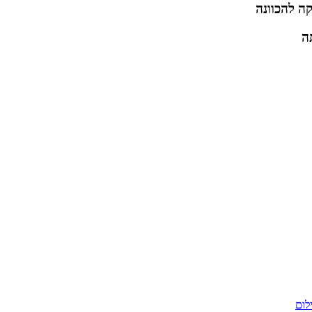
ה להכוונה
ה
לום