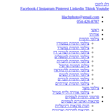
דלג לתוכן
Facebook-f
Instagram
Pinterest
Linkedin
Tiktok
Youtube
lilachphoto@gmail.com
054-426-8787
ראשי
אודותי
צילומי תדמית
צילומי תדמית בסטודיו
צילומי תדמית במשרד
צילומי תדמית לעורכי דין
צילומי תדמית למטפלים
צילומי תדמית לחברות
צילום תמונות פרופיל
צילומי תדמית ללינקדאין
צילומי תדמית לנשים
צילומי תדמית לגברים
צילומי תדמית יצירתיים
צילומי מוצר
צילומי אווירה ולייף סטייל
סרטוני תדמית לעסקים
סדנאות ואתגרים לעסקים
חנות סדנאות דיגיטליות
סדנאות לחברות וארגונים