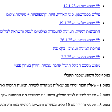
🎯 מפגש שני ב- 12.1.25
צילום בסמרטפון, סוגי תאורה, זויות וקומפוזציות + משימת צילום
🎯 מפגש שלישי ב- 19.1.25
התבוננות רגשית, רעיונות להעמדות וצילומים לעסק והשראה לצילומי
🎯 מפגש רביעי ב- 26.1.25
עריכת תמונות ועיצוב - בקאנבה
🎯 מפגש חמישי ב- 2.2.25
מפגש מסכם הכולל תרגול אהבה עצמית, חיזוק בטחון עצמי
בנוסף לכל השפע שכבר תקבלי
בונוס 1 - שאלון הכנה יסודי עם שאלות ממקדות ליצירת תמונות תדמית ואווירה מדויקות לעסק שלך. תלמדי מה מומלץ להכין וכיצד להתכונן
בונוס 2 - תקבלי לינקים לציוד מומלץ, פשוט וזול שישדרג את התמונות שלך ויפשט את הצילומים שלך
בונוס 3 - תקבלי מדריך עם 10 כלים מעשיים ורגשיים להרגיש בנוח מול מצלמה