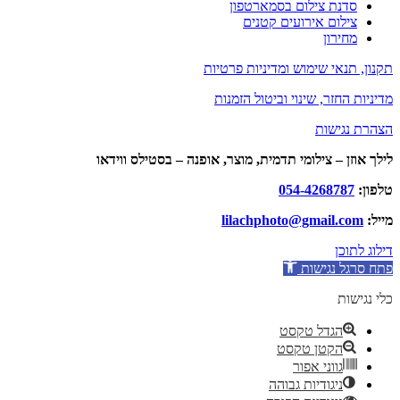
סדנת צילום בסמארטפון
צילום אירועים קטנים
מחירון
תקנון, תנאי שימוש ומדיניות פרטיות
מדיניות החזר, שינוי וביטול הזמנות
הצהרת נגישות
לילך אוזן – צילומי תדמית, מוצר, אופנה – בסטילס ווידאו
טלפון:
054-4268787
מייל:
lilachphoto@gmail.com
דילוג לתוכן
פתח סרגל נגישות
כלי נגישות
הגדל טקסט
הקטן טקסט
גווני אפור
ניגודיות גבוהה