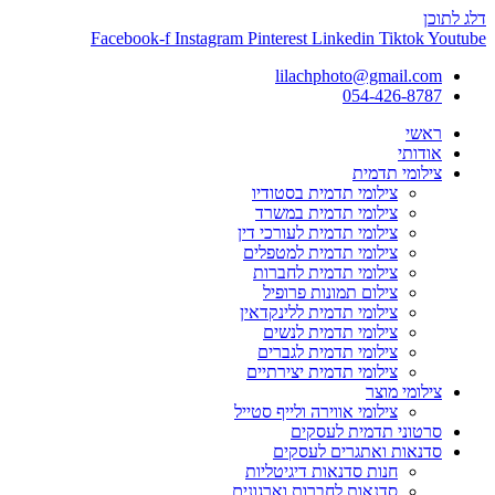
דלג לתוכן
Facebook-f
Instagram
Pinterest
Linkedin
Tiktok
Youtube
lilachphoto@gmail.com
054-426-8787
ראשי
אודותי
צילומי תדמית
צילומי תדמית בסטודיו
צילומי תדמית במשרד
צילומי תדמית לעורכי דין
צילומי תדמית למטפלים
צילומי תדמית לחברות
צילום תמונות פרופיל
צילומי תדמית ללינקדאין
צילומי תדמית לנשים
צילומי תדמית לגברים
צילומי תדמית יצירתיים
צילומי מוצר
צילומי אווירה ולייף סטייל
סרטוני תדמית לעסקים
סדנאות ואתגרים לעסקים
חנות סדנאות דיגיטליות
סדנאות לחברות וארגונים