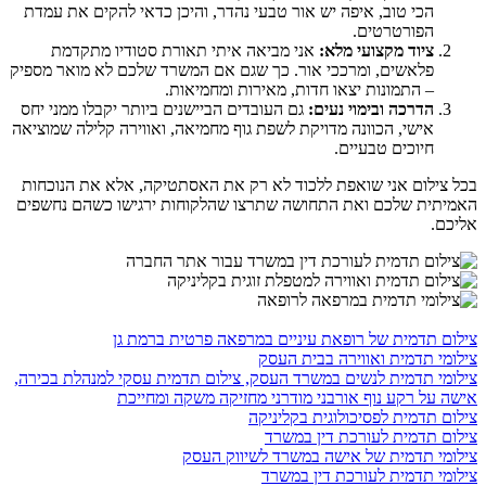
הכי טוב, איפה יש אור טבעי נהדר, והיכן כדאי להקים את עמדת
הפורטרטים.
ציוד מקצועי מלא:
אני מביאה איתי תאורת סטודיו מתקדמת
פלאשים, ומרככי אור. כך שגם אם המשרד שלכם לא מואר מספיק
– התמונות יצאו חדות, מאירות ומחמיאות.
הדרכה ובימוי נעים:
גם העובדים הביישנים ביותר יקבלו ממני יחס
אישי, הכוונה מדויקת לשפת גוף מחמיאה, ואווירה קלילה שמוציאה
חיוכים טבעיים.
בכל צילום אני שואפת ללכוד לא רק את האסתטיקה, אלא את הנוכחות
האמיתית שלכם ואת התחושה שתרצו שהלקוחות ירגישו כשהם נחשפים
אליכם.
צילום תדמית של רופאת עיניים במרפאה פרטית ברמת גן
צילומי תדמית ואווירה בבית העסק
צילומי תדמית לנשים במשרד העסק, צילום תדמית עסקי למנהלת בכירה,
אישה על רקע נוף אורבני מודרני מחזיקה משקה ומחייכת
צילום תדמית לפסיכולוגית בקליניקה
צילום תדמית לעורכת דין במשרד
צילומי תדמית של אישה במשרד לשיווק העסק
צילומי תדמית לעורכת דין במשרד