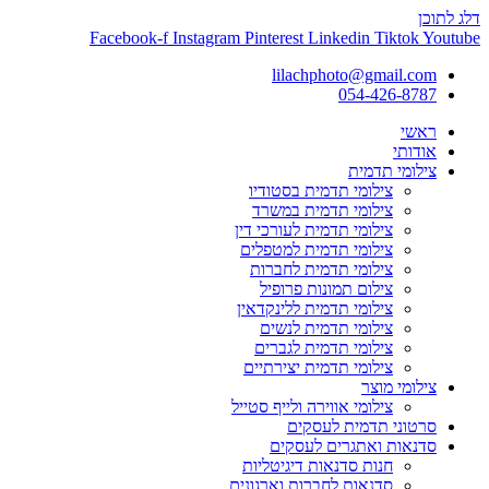
דלג לתוכן
Facebook-f
Instagram
Pinterest
Linkedin
Tiktok
Youtube
lilachphoto@gmail.com
054-426-8787
ראשי
אודותי
צילומי תדמית
צילומי תדמית בסטודיו
צילומי תדמית במשרד
צילומי תדמית לעורכי דין
צילומי תדמית למטפלים
צילומי תדמית לחברות
צילום תמונות פרופיל
צילומי תדמית ללינקדאין
צילומי תדמית לנשים
צילומי תדמית לגברים
צילומי תדמית יצירתיים
צילומי מוצר
צילומי אווירה ולייף סטייל
סרטוני תדמית לעסקים
סדנאות ואתגרים לעסקים
חנות סדנאות דיגיטליות
סדנאות לחברות וארגונים