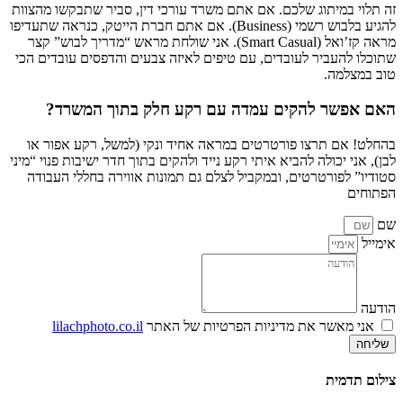
זה תלוי במיתוג שלכם. אם אתם משרד עורכי דין, סביר שתבקשו מהצוות
להגיע בלבוש רשמי (Business). אם אתם חברת הייטק, כנראה שתעדיפו
מראה קז’ואל (Smart Casual). אני שולחת מראש “מדריך לבוש” קצר
שתוכלו להעביר לעובדים, עם טיפים לאיזה צבעים והדפסים עובדים הכי
טוב במצלמה.
האם אפשר להקים עמדה עם רקע חלק בתוך המשרד?
בהחלט! אם תרצו פורטרטים במראה אחיד ונקי (למשל, רקע אפור או
לבן), אני יכולה להביא איתי רקע נייד ולהקים בתוך חדר ישיבות פנוי “מיני
סטודיו” לפורטרטים, ובמקביל לצלם גם תמונות אווירה בחללי העבודה
הפתוחים
שם
אימייל
הודעה
אני מאשר את מדיניות הפרטיות של האתר
lilachphoto.co.il
שליחה
צילום תדמית