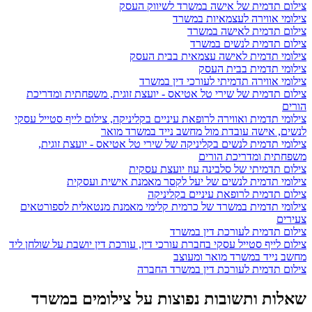
צילום תדמית של אישה במשרד לשיווק העסק
צילומי אווירה לעצמאיות במשרד
צילום תדמית לאישה במשרד
צילום תדמית לנשים במשרד
צילומי תדמית לאישה עצמאית בבית העסק
צילומי תדמית בבית העסק
צילומי אווירה תדמיתי לעורכי דין במשרד
צילום תדמית של שירי טל אטיאס - יועצת זוגית, משפחתית ומדריכת
הורים
צילומי תדמית ואווירה לרופאת עיניים בקליניקה, צילום לייף סטייל עסקי
לנשים, אישה עובדת מול מחשב נייד במשרד מואר
צילומי תדמית לנשים בקליניקה של שירי טל אטיאס - יועצת זוגית,
משפחתית ומדריכת הורים
צילום תדמיתי של סלבינה עוז יועצת עסקית
צילומי תדמית לנשים של יעל לקסר מאמנת אישית ועסקית
צילום תדמית לרופאת עיניים בקליניקה
צילומי תדמית במשרד של כרמית קלימי מאמנת מנטאלית לספורטאים
צעירים
צילום תדמית לעורכת דין במשרד
צילום לייף סטייל עסקי בחברת עורכי דין, עורכת דין יושבת על שולחן ליד
מחשב נייד במשרד מואר ומעוצב
צילום תדמית לעורכת דין במשרד החברה
שאלות ותשובות נפוצות על צילומים במשרד