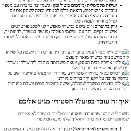
יעילות מקסימלית (מינימום ביטול זמן):
כשמדובר בחברה עם מספר
עובדים או שותפים, הוצאת כולם לסטודיו יכולה לשתק את יום
העבודה. כשאני מגיעה אליכם, כל עובד מקדיש דקות ספורות
לצילום וחוזר לעמדה שלו.
גיוון בתוצרים:
יום צילום במשרד מאפשר לנו לשלב פורטרטים
אישיים נקיים, יחד עם “צילומי פעולה” (פגישה במשרד, לחיצת יד,
עבודה מול מחשב), מה שמייצר בנק תמונות עשיר לאתר ולרשתות
החברתיות.
איך זה עובד בפועל? הסטודיו מגיע אליכם
חשוב לי שתדעו שהעובדה שאנחנו מצטלמים במשרד לא אומרת
שמתפשרים על האיכות. התהליך שלנו מובנה ומוקפד:
סיור מקדים (או וירטואלי):
נבין יחד אילו חללים במשרד מצטלמים