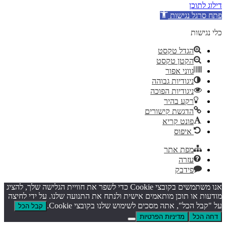
דילוג לתוכן
פתח סרגל נגישות
כלי נגישות
הגדל טקסט
הקטן טקסט
גווני אפור
ניגודיות גבוהה
ניגודיות הפוכה
רקע בהיר
הדגשת קישורים
פונט קריא
איפוס
מפת אתר
עזרה
פידבק
אנו משתמשים בקובצי Cookie כדי לשפר את חוויית הגלישה שלך, להציג
מודעות או תוכן מותאמים אישית ולנתח את התנועה שלנו. על ידי לחיצה
על "קבל הכל", אתה מסכים לשימוש שלנו בקובצי Cookie.
קבל הכל
דחה הכל
מדיניות הפרטיות