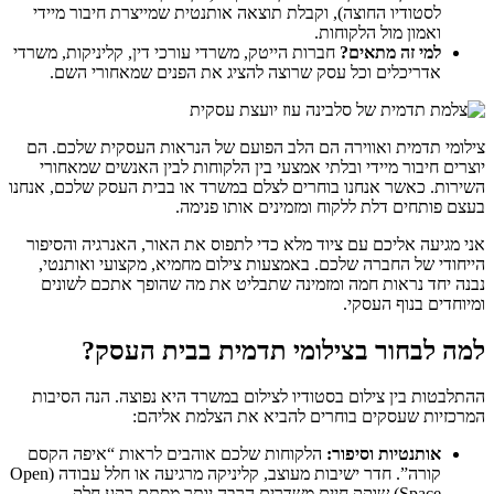
לסטודיו החוצה), וקבלת תוצאה אותנטית שמייצרת חיבור מיידי
ואמון מול הלקוחות.
למי זה מתאים?
חברות הייטק, משרדי עורכי דין, קליניקות, משרדי
אדריכלים וכל עסק שרוצה להציג את הפנים שמאחורי השם.
צילומי תדמית ואווירה הם הלב הפועם של הנראות העסקית שלכם. הם
יוצרים חיבור מיידי ובלתי אמצעי בין הלקוחות לבין האנשים שמאחורי
השירות. כאשר אנחנו בוחרים לצלם במשרד או בבית העסק שלכם, אנחנו
בעצם פותחים דלת ללקוח ומזמינים אותו פנימה.
אני מגיעה אליכם עם ציוד מלא כדי לתפוס את האור, האנרגיה והסיפור
הייחודי של החברה שלכם. באמצעות צילום מחמיא, מקצועי ואותנטי,
נבנה יחד נראות חמה ומזמינה שתבליט את מה שהופך אתכם לשונים
ומיוחדים בנוף העסקי.
למה לבחור בצילומי תדמית בבית העסק?
ההתלבטות בין צילום בסטודיו לצילום במשרד היא נפוצה. הנה הסיבות
המרכזיות שעסקים בוחרים להביא את הצלמת אליהם:
אותנטיות וסיפור:
הלקוחות שלכם אוהבים לראות “איפה הקסם
קורה”. חדר ישיבות מעוצב, קליניקה מרגיעה או חלל עבודה (Open
Space) שוקק חיים משדרים הרבה יותר מסתם רקע חלק.