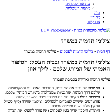
סדנאות לעסקים
מתנות דיגיטליות
בלוג
מחירון
צרו קשר
צילומי תדמית במשרד
דף הבית
»
צילומי תדמית לעסקים​
»
צילומי תדמית במשרד
צילומי תדמית במשרד ובבית העסק: הסיפור
האמיתי של המותג שלכם - לילך אוזן
צילומי תדמית ואווירה בסביבת העבודה
המטרה:
להעביר את האנרגיה, התרבות הארגונית והמקצועיות
שלכם דרך תמונות אותנטיות שמצולמות ב”מגרש הביתי” שלכם.
השירות כולל:
הקמת תאורת סטודיו ניידת במשרד, צילום
פורטרטים אישיים לעובדים ולמנהלים, וצילומי אווירה (לייף-סטייל
עסקי) של פגישות וסביבת עבודה.
היתרון:
חיסכון אדיר בזמן לעסקים (אין צורך להוציא את הצוות