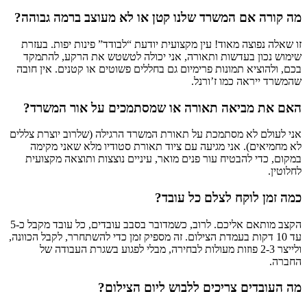
מה קורה אם המשרד שלנו קטן או לא מעוצב ברמה גבוהה?
זו שאלה נפוצה מאוד! עין מקצועית יודעת “לבודד” פינות יפות. בעזרת
שימוש נכון בעדשות ותאורה, אני יכולה לטשטש את הרקע, להתמקד
בכם, ולהוציא תמונות פרימיום גם בחללים פשוטים או קטנים. אין חובה
שהמשרד ייראה כמו ז’ורנל.
האם את מביאה תאורה או שמסתמכים על אור המשרד?
אני לעולם לא מסתמכת על תאורת המשרד הרגילה (שלרוב יוצרת צללים
לא מחמיאים). אני מגיעה עם ציוד תאורת סטודיו מלא שאני מקימה
במקום, כדי להבטיח עור פנים מואר, עיניים נוצצות ותוצאה מקצועית
לחלוטין.
כמה זמן לוקח לצלם כל עובד?
הקצב מותאם אליכם. לרוב, כשמדובר בסבב עובדים, כל עובד מקבל כ-5
עד 10 דקות בעמדת הצילום. זה מספיק זמן כדי להשתחרר, לקבל הכוונה,
ולייצר 2-3 פוזות מעולות לבחירה, מבלי לפגוע בשגרת העבודה של
החברה.
מה העובדים צריכים ללבוש ליום הצילום?