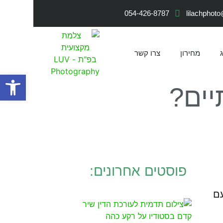
054-426-8787
lilachphot
מחירון
צרו קשר
פתח סרגל
יים?
פוסטים אחרונים:
ם