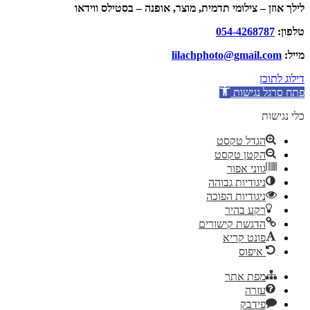
לילך אוזן – צילומי תדמית, מוצר, אופנה – בסטילס ווידאו
טלפון:
054-4268787
מייל:
lilachphoto@gmail.com
דילוג לתוכן
פתח סרגל נגישות
כלי נגישות
הגדל טקסט
הקטן טקסט
גווני אפור
ניגודיות גבוהה
ניגודיות הפוכה
רקע בהיר
הדגשת קישורים
פונט קריא
איפוס
מפת אתר
עזרה
פידבק