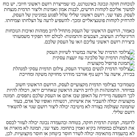
לנוכחות חזקה ונכונה באינטרנט, כזו שמייצרת רושם ראשוני חיובי, יש כוח
למשוך אליכם לקוחות חדשים, לבנות אמון ואמינות וליצור תדמית מנצחת
לעסק. מצד שני, רושם ראשוני שלילי עלול לפגוע במוניטין של העסק,
להרחיק לקוחות פוטנציאליים ומכך- להשפיע לרעה על הצלחתו וצמיחתו.
כאמור, הרושם הראשוני של העסק מתחיל לרוב ממהות ואיכות הנוכחות
הדיגיטלית: העיצוב, הצבעים והתמונות- לכולם יחד תפקיד משמעותי
ביצירת רושם ראשוני עליכם ו/או על העסק שלכם.
כשמדובר בצילומי תדמית מקצועיים לעסק, הרושם הראשוני חשוב
במיוחד. התמונה/ות הן לרוב הייצוג הראשון שאחרים יראו, ויכולה להיות
לכך השפעה מיידית על האופן שבו אתם או העסק שלכם נתפסים. תמונה
מקצועית יכולה להעביר את אישיותו, רגשותיו ואופיו של אדם, בעוד
שתמונה שצולמה בצורה לא מיטיבה יכולה ליצור רושם שגוי או להשאיר
רושם שלילי.
לדוגמה, תמונת תדמית חזקה, בטוחה ובהעמדה נכונה יכולה לעזור לבסס
את המצולם כמומחה בקיא ואמין בתחומו. מצד שני, תמונה לא מוארת או
לא בהעמדה מתאימה יכולה לשדר חוסר ביטחון או חוסר מקצועיות. לכן,