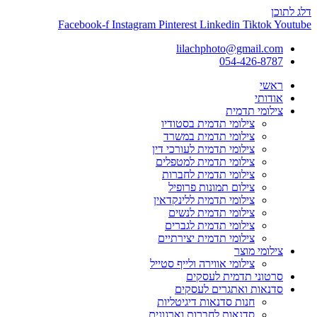
דלג לתוכן
Facebook-f
Instagram
Pinterest
Linkedin
Tiktok
Youtube
lilachphoto@gmail.com
054-426-8787
ראשי
אודותי
צילומי תדמית
צילומי תדמית בסטודיו
צילומי תדמית במשרד
צילומי תדמית לעורכי דין
צילומי תדמית למטפלים
צילומי תדמית לחברות
צילום תמונות פרופיל
צילומי תדמית ללינקדאין
צילומי תדמית לנשים
צילומי תדמית לגברים
צילומי תדמית יצירתיים
צילומי מוצר
צילומי אווירה ולייף סטייל
סרטוני תדמית לעסקים
סדנאות ואתגרים לעסקים
חנות סדנאות דיגיטליות
סדנאות לחברות וארגונים