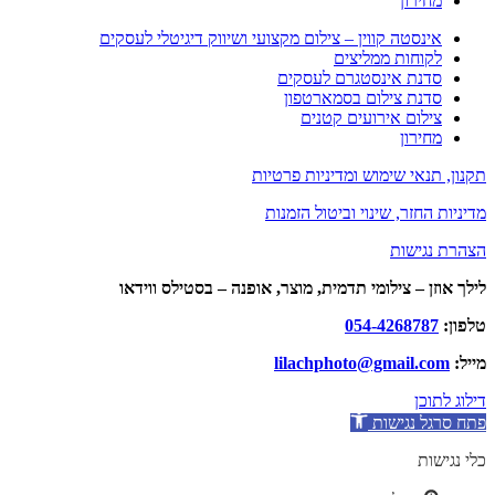
מחירון
אינסטה קווין – צילום מקצועי ושיווק דיגיטלי לעסקים
לקוחות ממליצים
סדנת אינסטגרם לעסקים
סדנת צילום בסמארטפון
צילום אירועים קטנים
מחירון
תקנון, תנאי שימוש ומדיניות פרטיות
מדיניות החזר, שינוי וביטול הזמנות
הצהרת נגישות
לילך אוזן – צילומי תדמית, מוצר, אופנה – בסטילס ווידאו
טלפון:
054-4268787
מייל:
lilachphoto@gmail.com
דילוג לתוכן
פתח סרגל נגישות
כלי נגישות