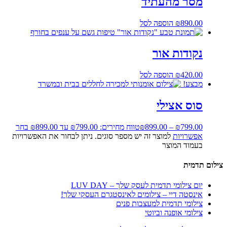
מסר מהעתיד
890.00
₪
הוספה לסל
נקודות אור
420.00
₪
הוספה לסל
מבצע!
סוס אצילי
799.00
₪
–
899.00
₪
טווח מחירים: ⁦₪799.00⁩ עד ⁦₪899.00⁩
בחר
אפשרויות
למוצר זה יש מספר סוגים. ניתן לבחור את האפשרויות
בעמוד המוצר
צילום תדמית
יום צילומי תדמית לעסק שלך – LUV DAY
אינסטה דיי – צילומים לאינסטגרם העסקי שלך!
צילומי תדמית למעצבות פנים
צילומי אופנה וביוטי