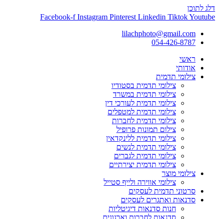
דלג לתוכן
Facebook-f
Instagram
Pinterest
Linkedin
Tiktok
Youtube
lilachphoto@gmail.com
054-426-8787
ראשי
אודותי
צילומי תדמית
צילומי תדמית בסטודיו
צילומי תדמית במשרד
צילומי תדמית לעורכי דין
צילומי תדמית למטפלים
צילומי תדמית לחברות
צילום תמונות פרופיל
צילומי תדמית ללינקדאין
צילומי תדמית לנשים
צילומי תדמית לגברים
צילומי תדמית יצירתיים
צילומי מוצר
צילומי אווירה ולייף סטייל
סרטוני תדמית לעסקים
סדנאות ואתגרים לעסקים
חנות סדנאות דיגיטליות
סדנאות לחברות וארגונים