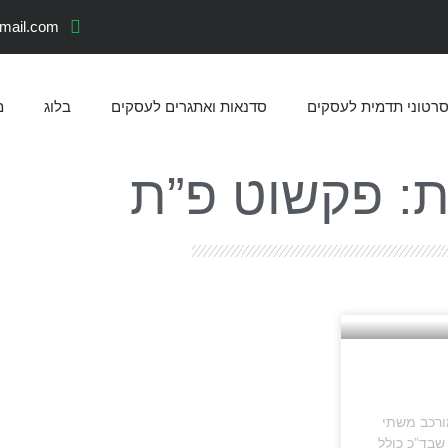
gmail.com
רטוני תדמית לעסקים
סדנאות ואתגרים לעסקים
בלוג
מ
ת: פקשוט פ”ת
לום פקשוט מגיע כמובן מאנגלית packshot – מורכב משתי
מוצר שבד”כ כולל