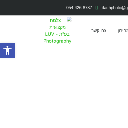
054-426-8787
lilachphoto@
חירון
צרו קשר
פתח