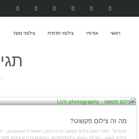
ראשי
אודותי
צילומי תדמית
צילומי מוצר
ס
תגי
מה זה צילום פקשוט?
מוכנים? מקור השם צי
מילים pack – חבילה ו-shot צילום/תצלום. המשמעות היא צילום 