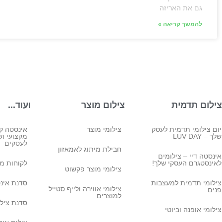
גם את האריזה
להמשך קריאה »
צילום תדמית
צילום מוצר
ועוד...
יום צילומי תדמית לעסק
צילומי מוצר
אינסטה קו
שלך – LUV DAY
מקצועי ושי
לעסקים
חבילת מיתוג לאמאזון‎
אינסטה דיי – צילומים
לאינסטגרם העסקי שלך!
לקוחות מ
צילומי מוצר פקשוט
צילומי תדמית למעצבות
סדנת אינ
צילומי אווירה ולייף סטייל
פנים
למוצרים
סדנת ציל
צילומי אופנה וביוטי