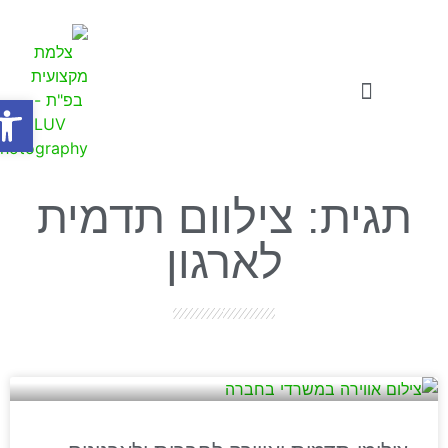
פתח
צילומי תדמית
סרטוני תדמית לעסקים
סדנאות ואתגרים לעסקים
תגית: צילוום תדמית
לארגון