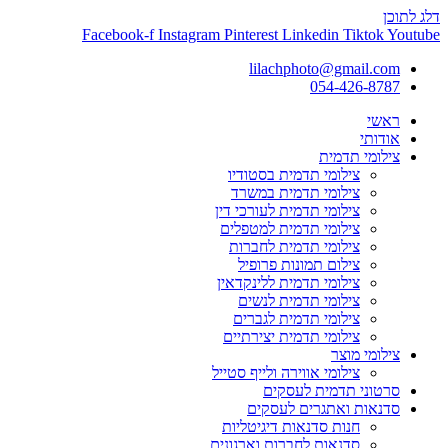
דלג לתוכן
Facebook-f
Instagram
Pinterest
Linkedin
Tiktok
Youtube
lilachphoto@gmail.com
054-426-8787
ראשי
אודותי
צילומי תדמית
צילומי תדמית בסטודיו
צילומי תדמית במשרד
צילומי תדמית לעורכי דין
צילומי תדמית למטפלים
צילומי תדמית לחברות
צילום תמונות פרופיל
צילומי תדמית ללינקדאין
צילומי תדמית לנשים
צילומי תדמית לגברים
צילומי תדמית יצירתיים
צילומי מוצר
צילומי אווירה ולייף סטייל
סרטוני תדמית לעסקים
סדנאות ואתגרים לעסקים
חנות סדנאות דיגיטליות
סדנאות לחברות וארגונים