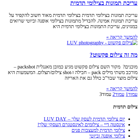
עריכת תמונות בצילומי תדמית
עריכת תמונות בצילומי תדמית בצילומי תדמית מאוד חשוב להקפיד על
עריכת תמונות אמינה. להבדיל מתמונות בצילומי אופנה וביוטי שרואים
במגזינים, עריכת התמונות בצילומי תדמית היא
להמשך קריאה »
מה זה צילום פקשוט?
מוכנים? מקור השם צילום פקשוט מגיע כמובן מאנגלית packshot –
מורכב משתי מילים pack – חבילה ו-shot צילום/תצלום. המשמעות היא
צילום מוצר שבד”כ כולל גם את האריזה
להמשך קריאה »
עמוד
1
עמוד
2
עמוד
3
צילום תדמית
יום צילומי תדמית לעסק שלך – LUV DAY
אינסטה דיי – צילומים לאינסטגרם העסקי שלך!
צילומי תדמית למעצבות פנים
צילומי אופנה וביוטי