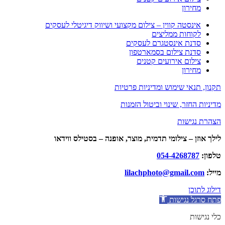
מחירון
אינסטה קווין – צילום מקצועי ושיווק דיגיטלי לעסקים
לקוחות ממליצים
סדנת אינסטגרם לעסקים
סדנת צילום בסמארטפון
צילום אירועים קטנים
מחירון
תקנון, תנאי שימוש ומדיניות פרטיות
מדיניות החזר, שינוי וביטול הזמנות
הצהרת נגישות
לילך אוזן – צילומי תדמית, מוצר, אופנה – בסטילס ווידאו
טלפון:
054-4268787
מייל:
lilachphoto@gmail.com
דילוג לתוכן
פתח סרגל נגישות
כלי נגישות