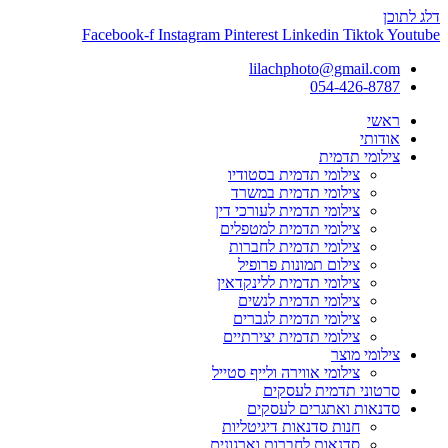
דלג לתוכן
Facebook-f
Instagram
Pinterest
Linkedin
Tiktok
Youtube
lilachphoto@gmail.com
054-426-8787
ראשי
אודותי
צילומי תדמית
צילומי תדמית בסטודיו
צילומי תדמית במשרד
צילומי תדמית לעורכי דין
צילומי תדמית למטפלים
צילומי תדמית לחברות
צילום תמונות פרופיל
צילומי תדמית ללינקדאין
צילומי תדמית לנשים
צילומי תדמית לגברים
צילומי תדמית יצירתיים
צילומי מוצר
צילומי אווירה ולייף סטייל
סרטוני תדמית לעסקים
סדנאות ואתגרים לעסקים
חנות סדנאות דיגיטליות
סדנאות לחברות וארגונים