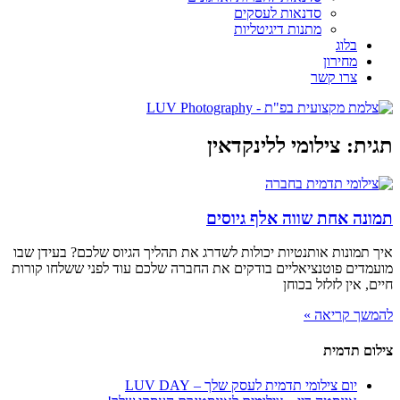
סדנאות לעסקים
מתנות דיגיטליות
בלוג
מחירון
צרו קשר
תגית: צילומי ללינקדאין
תמונה אחת שווה אלף גיוסים
איך תמונות אותנטיות יכולות לשדרג את תהליך הגיוס שלכם? בעידן שבו
מועמדים פוטנציאליים בודקים את החברה שלכם עוד לפני ששלחו קורות
חיים, אין לזלזל בכוחן
להמשך קריאה »
צילום תדמית
יום צילומי תדמית לעסק שלך – LUV DAY