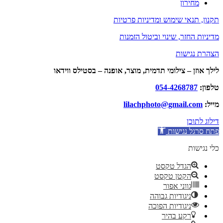
מחירון
תקנון, תנאי שימוש ומדיניות פרטיות
מדיניות החזר, שינוי וביטול הזמנות
הצהרת נגישות
לילך אוזן – צילומי תדמית, מוצר, אופנה – בסטילס ווידאו
טלפון:
054-4268787
מייל:
lilachphoto@gmail.com
דילוג לתוכן
פתח סרגל נגישות
כלי נגישות
הגדל טקסט
הקטן טקסט
גווני אפור
ניגודיות גבוהה
ניגודיות הפוכה
רקע בהיר