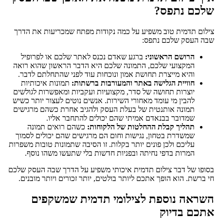
שלכם נתפס?
צילום תדמית טוב משפיע על כמה נקודות מפתח שמכריעות את הדרך
שבה העסק שלכם נתפס:
הרושם הראשוני:
ברגע שאדם נכנס לאתר שלכם או לפרופיל
המקצועי שלכם, התמונה שלכם היא הדבר הראשון שהוא רואה
והיא מייצרת תחושת אמון ונוכחות עוד לפני שהתחלתם לדבר.
חוויית הגלישה באתר והמעורבות ברשתות:
תמונות איכותיות
יוצרות תחושה של סדר, מקצועיות ועקביות ומאפשרות לגולשים
להבין מי עומד מאחורי השירות. אנשים נוטים לעצור יותר כשיש
תמונה אותנטית של בעלת העסק ולהגיב אחרת כשהם מרגישים
שמדובר בבנאדם אמיתי שהם יכולים להתחבר אליו.
תהליך קבלת ההחלטות של הלקוחות:
כשהם רואים תמונה
שמשדרת בטחון, נגישות וחום הם מרגישים שהם יכולים לסמוך
עליכם ולכן פונים יותר בקלות. זו הסיבה שתמונות טובות משפרות
המרות בדפי נחיתה ובפניות חדשות בלי שתעשו משהו נוסף.
בסופו של דבר צילום תדמית איכותי משפיע על הדרך שבה העסק שלכם
חי ברשת. הוא הופך אתכם ליותר בולטים, יותר זכורים ויותר מובנים.
השראה נוספת לצילומי תדמית שמשקפים
אתכם בדיוק