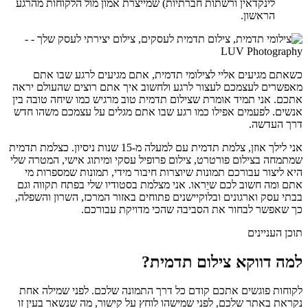
לינקדאין ורשתות חברתיות) שמייצרת אמון מול הלקוחות מהרגע
הראשון.
כשאתם מגיעים אליי לצילומי תדמית, אתם מגיעים לרגע שבו אתם
מאפשרים לעצמכם לעצור לרגע ולחשוב איך אתם רוצים שהעולם יראה
אתכם. אני תמיד אומרת שצילום תדמית טוב מרגיש כמו שיחה טובה בין
אנשים. לפעמים אפילו כמו רגע שבו אתם מגלים על עצמכם משהו חדש
דרך העדשה.
אני לילך אוזן, צלמת תדמית עם למעלה מ-15 שנות ניסיון. כצלמת תדמית
שמתמחה בצילום פורטרט, צילום פרופיל עסקי ומיתוג אישי, המטרה שלי
היא ליצור עבורכם תמונות שיוצרות חיבור מידי, תמונות שמספרות מי
אתם ומה חשוב לכם שיֵראו. אני מצלמת בסטודיו שלי בפתח תקווה וגם
בבתי עסק וארגונים ובלוקיישנים פתוחים באזור המרכז, השרון והשפלה,
כך שאפשר לבחור את הסביבה שהכי מדויקת עבורכם.
תוכן העניינים
למה דווקא צילום תדמית?
לקוחות פוגשים אתכם קודם כל דרך התמונה שלכם. לפני שמילה אחת
נקראת באתר שלכם, לפני שמישהו לוחץ על קישור, מה שנשאר בעין זו