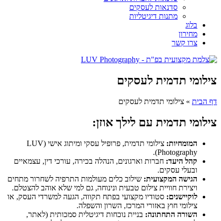
סדנאות לעסקים
מתנות דיגיטליות
בלוג
מחירון
צרו קשר
צילומי תדמית לעסקים​
דף הבית
»
צילומי תדמית לעסקים​
צילומי תדמית עם לילך אוזן:
המומחיות:
צילומי תדמית, פרופיל עסקי ומיתוג אישי (LUV
Photography).
קהל היעד:
חברות וארגונים, הנהלה בכירה, עורכי דין, עצמאיים
ובעלי עסקים.
הגישה המקצועית:
שילוב כלים מעולמות התרפיה לשחרור מתחים
ויצירת חוויית צילום טבעית ונינוחה, גם למי שלא אוהב להצטלם.
לוקיישנים:
סטודיו מקצועי בפתח תקווה, הגעה למשרדי העסק, או
צילומי חוץ באזורי המרכז, השרון והשפלה.
השורה התחתונה:
בניית נוכחות דיגיטלית סמכותית (לאתר,