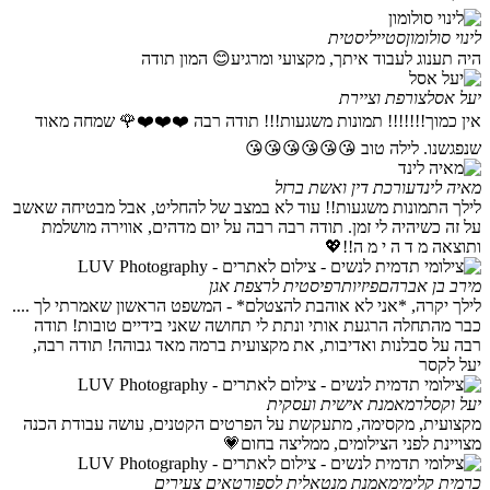
לינוי סולומון
סטייליסטית
היה תענוג לעבוד איתך, מקצועי ומרגיע😊 המון תודה
יעל אסל
צורפת וציירת
אין כמוך!!!!!!! תמונות משגעות!!! תודה רבה ❤️❤️❤️🌹 שמחה מאוד
שנפגשנו. לילה טוב 😘😘😘😘😘😘
מאיה לינד
עורכת דין ואשת ברזל
לילך התמונות משגעות!! עוד לא במצב של להחליט, אבל מבטיחה שאשב
על זה כשיהיה לי זמן. תודה רבה רבה על יום מדהים, אווירה מושלמת
ותוצאה מ ד ה י מ ה!!💖
מירב בן אברהם
פיזיותרפיסטית לרצפת אגן
לילך יקרה, *אני לא אוהבת להצטלם* - המשפט הראשון שאמרתי לך ....
כבר מהתחלה הרגעת אותי ונתת לי תחושה שאני בידיים טובות! תודה
רבה על סבלנות ואדיבות, את מקצועית ברמה מאד גבוהה! תודה רבה,
יעל לקסר
יעל וקסלר
מאמנת אישית ועסקית
מקצועית, מקסימה, מתעקשת על הפרטים הקטנים, עושה עבודת הכנה
מצויינת לפני הצילומים, ממליצה בחום💗
כרמית קלימי
מאמנת מנטאלית לספורטאים צעירים