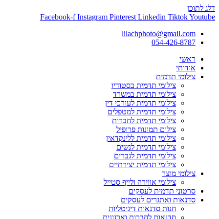
דלג לתוכן
Facebook-f
Instagram
Pinterest
Linkedin
Tiktok
Youtube
lilachphoto@gmail.com
054-426-8787
ראשי
אודותי
צילומי תדמית
צילומי תדמית בסטודיו
צילומי תדמית במשרד
צילומי תדמית לעורכי דין
צילומי תדמית למטפלים
צילומי תדמית לחברות
צילום תמונות פרופיל
צילומי תדמית ללינקדאין
צילומי תדמית לנשים
צילומי תדמית לגברים
צילומי תדמית יצירתיים
צילומי מוצר
צילומי אווירה ולייף סטייל
סרטוני תדמית לעסקים
סדנאות ואתגרים לעסקים
חנות סדנאות דיגיטליות
סדנאות לחברות וארגונים