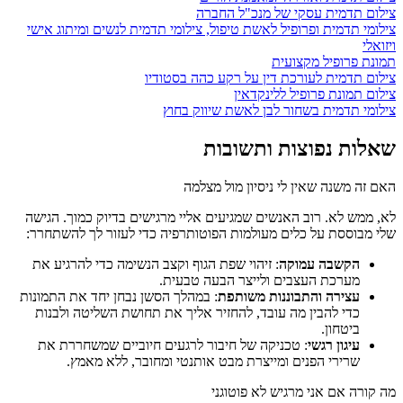
צילום תדמית עסקי של מנכ"ל החברה
צילומי תדמית ופרופיל לאשת טיפול, צילומי תדמית לנשים ומיתוג אישי
ויזואלי
תמונת פרופיל מקצועית
צילום תדמית לעורכת דין על רקע כהה בסטודיו
צילום תמונת פרופיל ללינקדאין
צילומי תדמית בשחור לבן לאשת שיווק בחוץ
שאלות נפוצות ותשובות
האם זה משנה שאין לי ניסיון מול מצלמה
לא, ממש לא. רוב האנשים שמגיעים אליי מרגישים בדיוק כמוך. הגישה
שלי מבוססת על כלים מעולמות הפוטותרפיה כדי לעזור לך להשתחרר:
הקשבה עמוקה
: זיהוי שפת הגוף וקצב הנשימה כדי להרגיע את
מערכת העצבים ולייצר הבעה טבעית.
עצירה והתבוננות משותפת
: במהלך הסשן נבחן יחד את התמונות
כדי להבין מה עובד, להחזיר אליך את תחושת השליטה ולבנות
ביטחון.
עיגון רגשי
: טכניקה של חיבור לרגעים חיוביים שמשחררת את
שרירי הפנים ומייצרת מבט אותנטי ומחובר, ללא מאמץ.
מה קורה אם אני מרגיש לא פוטוגני