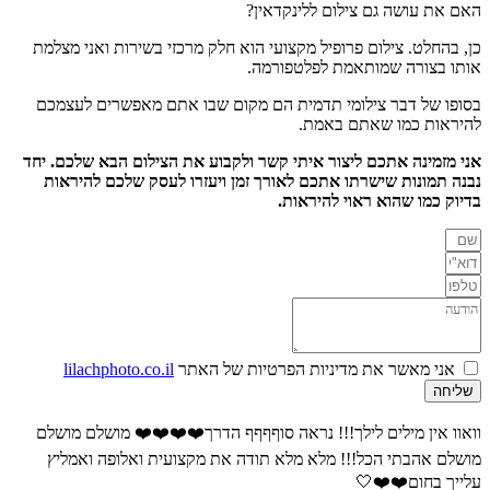
האם את עושה גם צילום ללינקדאין?
כן, בהחלט. צילום פרופיל מקצועי הוא חלק מרכזי בשירות ואני מצלמת
אותו בצורה שמותאמת לפלטפורמה.
בסופו של דבר צילומי תדמית הם מקום שבו אתם מאפשרים לעצמכם
להיראות כמו שאתם באמת.
אני מזמינה אתכם ליצור איתי קשר ולקבוע את הצילום הבא שלכם. יחד
נבנה תמונות שישרתו אתכם לאורך זמן ויעזרו לעסק שלכם להיראות
בדיוק כמו שהוא ראוי להיראות.
אני מאשר את מדיניות הפרטיות של האתר
lilachphoto.co.il
שליחה
וואוו אין מילים לילך!!! נראה סוףףףף הדרך❤️❤️❤️❤️ מושלם מושלם
מושלם אהבתי הכל!!! מלא מלא תודה את מקצועית ואלופה ואמליץ
עלייך בחום❤️❤️🤍