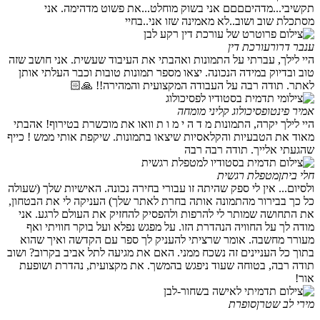
תקשיבי...מדהיםםםם אני בשוק מוחלט...את פשוט מדהימה. אני
מסתכלת שוב ושוב..לא מאמינה שזו אני..בחיי
ענבר דרור
עורכת דין
היי לילך, עברתי על התמונות ואהבתי את העיבוד שעשית. אני חושב שזה
טוב ובדיוק במידה הנכונה. יצאו מספר תמונות טובות וכבר העלתי אותן
לאתר. תודה רבה על העבודה המקצועית והמהירה!! 🙏🏻
אמיר פינטו
פסיכולוג קליני מומחה
היי לילך יקרה, התמונות מ ד ה י מ ו ת וואו את מוכשרת בטירוף! אהבתי
מאוד את הטבעיות והקלאסיות שיצאו בתמונות. שיקפת אותי ממש ! כייף
שהגעתי אלייך. תודה רבה רבה
חלי ביתן
מטפלת רגשית
ולסיום... אין לי ספק שהיתה זו עבורי בחירה נכונה. האישיות שלך (שעולה
כל כך בבירור מהתמונה אותה בחרת לאתר שלך) העניקה לי את הבטחון,
את התחושה שמותר לי להרפות ולהפסיק להחזיק את העולם לרגע. אני
מודה לך על החוויה הנהדרת הזו. על מפגש נפלא ועל בוקר חוויתי ואף
מעורר מחשבה. אומר שרציתי להעניק לך ספר עם הקדשה ואיך שהוא
בתוך כל העניינים זה נשכח ממני. האם את מגיעה לתל אביב בקרוב? ושוב
תודה רבה, בטוחה שעוד ניפגש בהמשך. את מקצועית, נהדרת ושופעת
אור!
מירי לב שטרן
סופרת