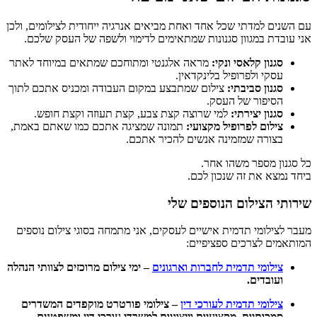
עם השנים למדתי שכל אחד ואחת מביאים אנרגיה ייחודית לצילומים, ולכן
אני עובדת במגוון סגנונות שמתאימים לדימוי ולשפה של העסק שלכם.
סגנון קלאסי ונקי:
מראה אלגנטי ומתוחכם שמתאים במיוחד לאתר
עסקי ולפרופיל בלינקדאין.
סגנון סביבתי:
צילום שמתבצע במקום העבודה ומכניס אתכם לתוך
הסיפור של העסק.
סגנון יצירתי:
למי שרוצה קצת צבע, קצת תעוזה וקצת חופש.
צילום לפרופיל מקצועי:
תמונה שמציגה אתכם כמו שאתם באמת,
בצורה שמזמינה אנשים להכיר אתכם.
כל סגנון מספר משהו אחר.
ביחד נמצא את זה שנכון לכם.
שירותי הצילום הנוספים שלי
מעבר לצילומי תדמית אישיים לעסקים, אני מתמחה בסוגי צילום נוספים
המותאמים לצרכים ספציפיים:
צילומי תדמית לחברות וארגונים
– ימי צילום מרוכזים לצוותי הנהלה
ועובדים.
צילומי תדמית לעורכי דין
– צילומי פורטרט מוקפדים המשדרים
סמכותיות, מקצועיות וייצוגיות למשרדי עורכי דין ומשפטנים