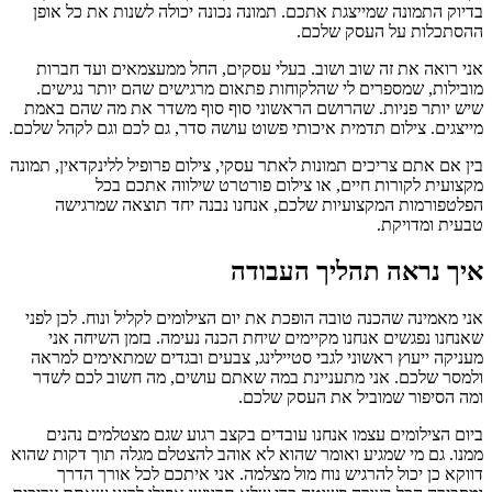
בדיוק התמונה שמייצגת אתכם. תמונה נכונה יכולה לשנות את כל אופן
ההסתכלות על העסק שלכם.
אני רואה את זה שוב ושוב. בעלי עסקים, החל ממעצמאים ועד חברות
מובילות, שמספרים לי שהלקוחות פתאום מרגישים שהם יותר נגישים.
שיש יותר פניות. שהרושם הראשוני סוף סוף משדר את מה שהם באמת
מייצגים. צילום תדמית איכותי פשוט עושה סדר, גם לכם וגם לקהל שלכם.
בין אם אתם צריכים תמונות לאתר עסקי, צילום פרופיל ללינקדאין, תמונה
מקצועית לקורות חיים, או צילום פורטרט שילווה אתכם בכל
הפלטפורמות המקצועיות שלכם, אנחנו נבנה יחד תוצאה שמרגישה
טבעית ומדויקת.
איך נראה תהליך העבודה
אני מאמינה שהכנה טובה הופכת את יום הצילומים לקליל ונוח. לכן לפני
שאנחנו נפגשים אנחנו מקיימים שיחת הכנה נעימה. בזמן השיחה אני
מעניקה ייעוץ ראשוני לגבי סטיילינג, צבעים ובגדים שמתאימים למראה
ולמסר שלכם. אני מתעניינת במה שאתם עושים, מה חשוב לכם לשדר
ומה הסיפור שמוביל את העסק שלכם.
ביום הצילומים עצמו אנחנו עובדים בקצב רגוע שגם מצטלמים נהנים
ממנו. גם מי שמגיע ואומר שהוא לא אוהב להצטלם מגלה תוך דקות שהוא
דווקא כן יכול להרגיש נוח מול מצלמה. אני איתכם לכל אורך הדרך