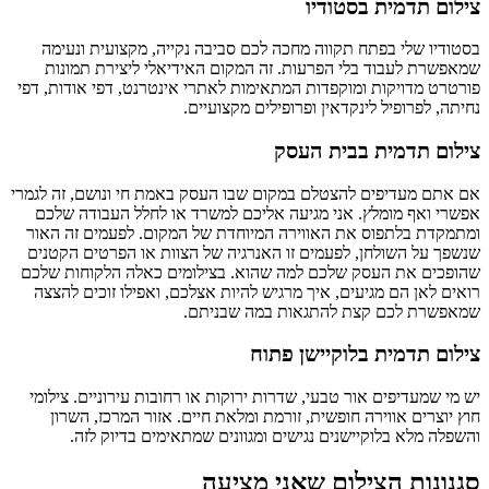
צילום תדמית בסטודיו
בסטודיו שלי בפתח תקווה מחכה לכם סביבה נקייה, מקצועית ונעימה
שמאפשרת לעבוד בלי הפרעות. זה המקום האידיאלי ליצירת תמונות
פורטרט מדויקות ומוקפדות המתאימות לאתרי אינטרנט, דפי אודות, דפי
נחיתה, לפרופיל לינקדאין ופרופילים מקצועיים.
צילום תדמית בבית העסק
אם אתם מעדיפים להצטלם במקום שבו העסק באמת חי ונושם, זה לגמרי
אפשרי ואף מומלץ. אני מגיעה אליכם למשרד או לחלל העבודה שלכם
ומתמקדת בלתפוס את האווירה המיוחדת של המקום. לפעמים זה האור
שנשפך על השולחן, לפעמים זו האנרגיה של הצוות או הפרטים הקטנים
שהופכים את העסק שלכם למה שהוא. בצילומים כאלה הלקוחות שלכם
רואים לאן הם מגיעים, איך מרגיש להיות אצלכם, ואפילו זוכים להצצה
שמאפשרת לכם קצת להתגאות במה שבניתם.
צילום תדמית בלוקיישן פתוח
יש מי שמעדיפים אור טבעי, שדרות ירוקות או רחובות עירוניים. צילומי
חוץ יוצרים אווירה חופשית, זורמת ומלאת חיים. אזור המרכז, השרון
והשפלה מלא בלוקיישנים נגישים ומגוונים שמתאימים בדיוק לזה.
סגנונות הצילום שאני מציעה