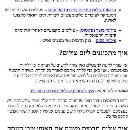
סדנאות צילום ועריכה בחברות וארגונים
– פעילות העשרה וגיבוש
המעניקה לעובדים כלים מעשיים ליצירת תוכן ויזואלי מקצועי
לארגון.
צילומי מוצר (פקשוט)
– צילומים מקצועיים לאתרי איקומרס
וחנויות וירטואליות.
צילומי נשים
– בוק תדמית נשי מעצים ואישי.
איך מתכוננים ליום צילום?
אין צורך לדעת להצטלם ואין צורך לחשוב על תנוחות או “להיות
מצטלמים”. אני כאן כדי ללוות אתכם לאורך כל הדרך. בשיחת ההכנה
אני מעניקה המלצות על לבוש וצבעים שמתאימים למותג שלכם וגם
טיפים שיעזרו לכם להרגיש מאוד בטוחים ברגע הצילום.
מוזמנים לקרוא על:
איך להתכונן לצילומי תדמית בחברה?
ביום הצילומים עצמו תגלו שהחוויה הרבה יותר קלה ממה שחשבתם. יש
משהו חינני בכך שאדם אחר רואה אתכם מזווית שלא יצא לכם לראות
בעצמכם. לפעמים אפילו נולדות שם
פנינים אנושיות קטנות שאי אפשר
לתכנן מראש.
איך צילום תדמית משנה את האופן שבו העסק