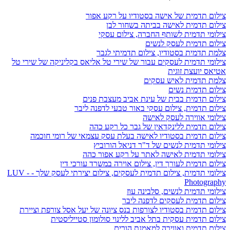
צילום תדמית של אישה בסטודיו על רקע אפור
צילום תדמית לאישה בביתה בשחור לבן
צילומי תדמית לשותף החברה, צילום עסקי
צילום תדמית לעסק לנשים
צלמת תדמית בסטודיו, צילום תדמיתי לגבר
צילומי תדמית לעסקים עבור של שירי טל אליאס בקליניקה של שירי טל
אטיאס יועצת זוגית
צלמת תדמית לאיש עסקים
צילום תדמית נשים
צילום תדמית בבית של עינת אביב מעצבת פנים
צילום תדמית, צילום עסקי באור טבעי לדפנה ליבר
צילומי אווירה לעסק לאישה
צילום תדמית ללינקדאין של גבר כל רקע כהה
צילום תדמית בסטודיו לאישה בעלת עסק עצמאי של רומי חוכמה
צילומי תדמית לנשים של ד"ר דניאל הורוביץ
צילומי תדמית לאישה לאתר על רקע אפור כהה
צילום תדמית לעורך דין, צילום אוירה במשרד עורכי דין
צילומי תדמית, צילום תדמית לעסקים, צילום יצירתי לעסק שלך - - LUV
Photography
צילומי תדמית לנשים, סלבינה עוז
צילום תדמית לעסקים לדפנה ליבר
צילום תדמית בסטודיו לצורפות בנס ציונה של יעל אסל צורפת וציירת
צילום תדמית עסקית בתל אביב ללינוי סולומון סטייליסטית
צילום תדמית ואווירה למאמנת הורים