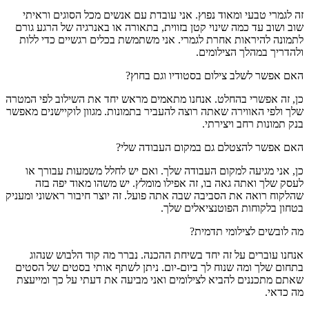
זה לגמרי טבעי ומאוד נפוץ. אני עובדת עם אנשים מכל הסוגים וראיתי
שוב ושוב עד כמה שינוי קטן בזווית, בתאורה או באנרגיה של הרגע גורם
לתמונה להיראות אחרת לגמרי. אני משתמשת בכלים רגשיים כדי ללות
ולהדריך במהלך הצילומים.
האם אפשר לשלב צילום בסטודיו וגם בחוץ?
כן, זה אפשרי בהחלט. אנחנו מתאמים מראש יחד את השילוב לפי המטרה
שלך ולפי האווירה שאתה רוצה להעביר בתמונות. מגוון לוקיישנים מאפשר
בנק תמונות רחב ויצירתי.
האם אפשר להצטלם גם במקום העבודה שלי?
כן, אני מגיעה למקום העבודה שלך. ואם יש לחלל משמעות עבורך או
לעסק שלך ואתה גאה בו, זה אפילו מומלץ. יש משהו מאוד יפה בזה
שהלקוח רואה את הסביבה שבה אתה פועל. זה יוצר חיבור ראשוני ומעניק
בטחון בלקוחות הפוטנציאלים שלך.
מה לובשים לצילומי תדמית?
אנחנו עוברים על זה יחד בשיחת ההכנה. נברר מה קוד הלבוש שנהוג
בתחום שלך ומה שנוח לך ביום-יום. ניתן לשתף אותי בסטים של הסטים
שאתם מתכננים להביא לצילומים ואני מביעה את דעתי על כך ומייעצת
מה כדאי.