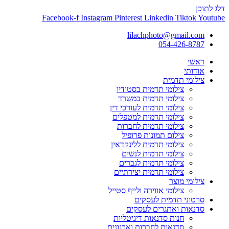
דלג לתוכן
Facebook-f
Instagram
Pinterest
Linkedin
Tiktok
Youtube
lilachphoto@gmail.com
054-426-8787
ראשי
אודותי
צילומי תדמית
צילומי תדמית בסטודיו
צילומי תדמית במשרד
צילומי תדמית לעורכי דין
צילומי תדמית למטפלים
צילומי תדמית לחברות
צילום תמונות פרופיל
צילומי תדמית ללינקדאין
צילומי תדמית לנשים
צילומי תדמית לגברים
צילומי תדמית יצירתיים
צילומי מוצר
צילומי אווירה ולייף סטייל
סרטוני תדמית לעסקים
סדנאות ואתגרים לעסקים
חנות סדנאות דיגיטליות
סדנאות לחברות וארגונים