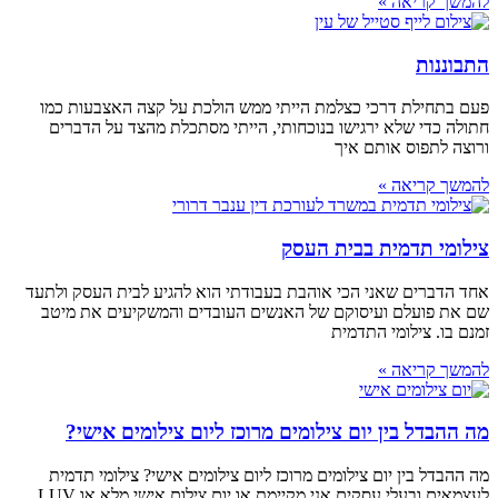
להמשך קריאה »
התבוננות
פעם בתחילת דרכי כצלמת הייתי ממש הולכת על קצה האצבעות כמו
חתולה כדי שלא ירגישו בנוכחותי, הייתי מסתכלת מהצד על הדברים
ורוצה לתפוס אותם איך
להמשך קריאה »
צילומי תדמית בבית העסק
אחד הדברים שאני הכי אוהבת בעבודתי הוא להגיע לבית העסק ולתעד
שם את פועלם ועיסוקם של האנשים העובדים והמשקיעים את מיטב
זמנם בו. צילומי התדמית
להמשך קריאה »
מה ההבדל בין יום צילומים מרוכז ליום צילומים אישי?
מה ההבדל בין יום צילומים מרוכז ליום צילומים אישי? צילומי תדמית
לעצמאים ובעלי עסקים אני מקיימת או יום צילום אישי מלא או LUV