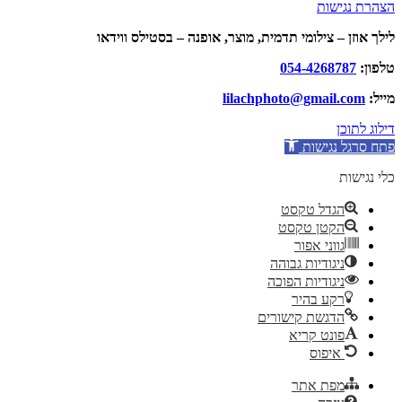
הצהרת נגישות
לילך אוזן – צילומי תדמית, מוצר, אופנה – בסטילס ווידאו
טלפון:
054-4268787
מייל:
lilachphoto@gmail.com
דילוג לתוכן
פתח סרגל נגישות
כלי נגישות
הגדל טקסט
הקטן טקסט
גווני אפור
ניגודיות גבוהה
ניגודיות הפוכה
רקע בהיר
הדגשת קישורים
פונט קריא
איפוס
מפת אתר