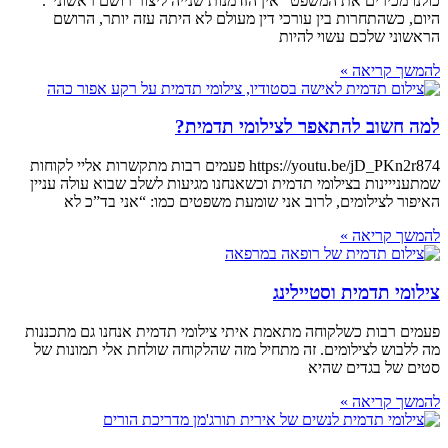
כולנו מכירים את המשפט “אין הזדמנות שנייה ליצור רושם ראשוני”.
היום, כשהתחרות בין עורכי דין מעולם לא היתה עזה יותר, הרושם
הראשוני שלכם עשוי להיות
להמשך קריאה »
למה חשוב להתאפר לצילומי תדמית?
https://youtu.be/jD_PKn2r874 פעמים רבות מתקשרות אליי לקוחות
שמתענייינות בצילומי תדמית וכשאנחנו מגיעות לשלב שבוא עולה עניין
האיפור לצילומים, לרוב אני שומעת משפטים כמו: “אני בד”כ לא
להמשך קריאה »
צילומי תדמית וסטיילינג
פעמים רבות כשלקוחה מתאמת איתי צילומי תדמית אנחנו גם מתכננות
מה ללבוש לצילומים. זה מתחיל מזה שהלקוחה שולחת אלי תמונות של
סטים של בגדים שהיא
להמשך קריאה »