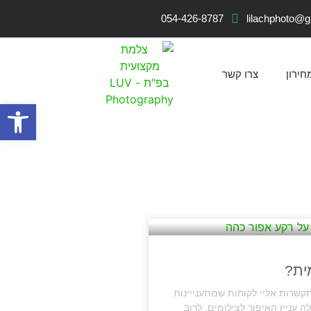
054-426-8787
lilachphoto@
חירון
צרו קשר
פתח
ית?
http פעמים רבות מתקשרות אליי לקוחות שמתענייינות
 עניין האיפור לצילומים, לרוב