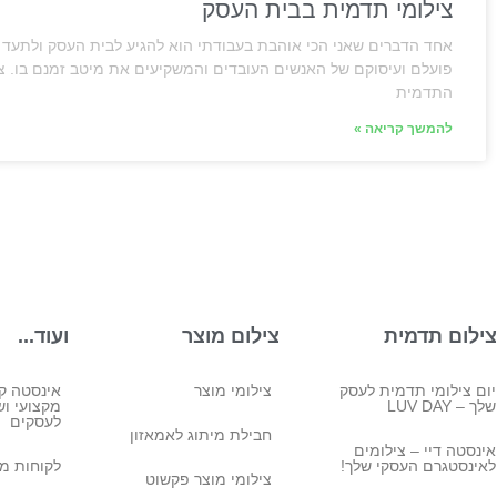
צילומי תדמית בבית העסק
אחד הדברים שאני הכי אוהבת בעבודתי הוא להגיע לבית העסק ולתעד
פועלם ועיסוקם של האנשים העובדים והמשקיעים את מיטב זמנם בו. צי
התדמית
להמשך קריאה »
צילום תדמית
צילום מוצר
ועוד...
יום צילומי תדמית לעסק
צילומי מוצר
אינסטה קו
שלך – LUV DAY
מקצועי ושי
לעסקים
חבילת מיתוג לאמאזון‎
אינסטה דיי – צילומים
לאינסטגרם העסקי שלך!
לקוחות מ
צילומי מוצר פקשוט