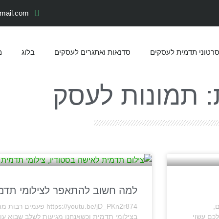
gmail.com
רטוני תדמית לעסקים
סדנאות ואתגרים לעסקים
בלוג
מ
: תמונות לעסק
למה חשוב להתאפר לצילומי תדמ
,
s://youtu.be/jD_PKn2r874
לכם עשוי
בצילומי תדמית וכשאנחנו מגיעות לשלב שבוא עולה